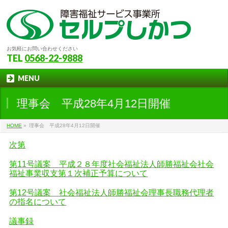
お気軽にお問い合わせください
TEL
0568-22-9888
MENU
理事会 平成28年4月12日開催
HOME
»
理事会 平成28年4月12日開催
次第
第11号議案 平成２８年度社会福祉法人師勝福祉会社会
福祉事業収支第１次補正予算について
第12号議案 社会福祉法人師勝福祉会理事長職務代理者
の指名について
議事録