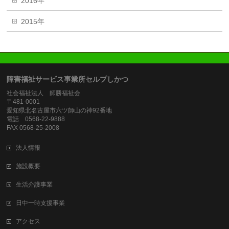
2016年
2015年
障害福祉サービス事業所セルプしかつ
社会福祉法人 師勝福祉会
〒481-0001
愛知県北名古屋市六ツ師山の神92番地
電話 0568-22-9888
FAX 0568-25-2008
法人情報
施設概要
生活介護事業
日中一時支援事業
アクセス