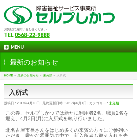
お気軽にお問い合わせください
TEL
0568-22-9888
MENU
最新のお知らせ
HOME
»
最新のお知らせ
»
未分類
»
入所式
入所式
投稿日 : 2017年4月10日
最終更新日時 : 2017年6月1日
カテゴリー :
未分類
この春、セルプしかつでは新たに利用者2名、職員2名を
迎え、4月3日(月)に入所式を執り行いました。
北名古屋市長さんをはじめ多くの来賓の方々にご参列い
ただき、厳かな雰囲気の中で、新入所者も迎え入れる先