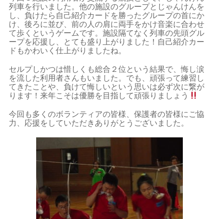
列車を行いました。他の施設のグループとじゃんけんを
し、負けたら自己紹介カードを勝ったグループの首にか
け、後ろに並び、前の人の肩に両手をかけ音楽に合わせ
て歩くというゲームです。施設隔てなく列車の先頭グル
ープを応援し、とても盛り上がりました！自己紹介カー
ドもかわいく仕上がりましたね。
セルプしかつは惜しくも総合２位という結果で、悔し涙
を流した利用者さんもいました。でも、頑張って練習し
てきたことや、負けて悔しいという思いは必ず次に繋が
ります！来年こそは優勝を目指して頑張りましょう
今回も多くのボランティアの皆様、保護者の皆様にご協
力、応援をしていただきありがとうございました。