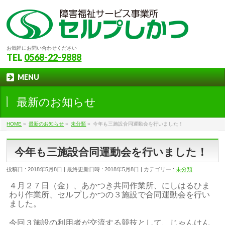
お気軽にお問い合わせください
TEL
0568-22-9888
MENU
最新のお知らせ
HOME
»
最新のお知らせ
»
未分類
»
今年も三施設合同運動会を行いました！
今年も三施設合同運動会を行いました！
投稿日 : 2018年5月8日
最終更新日時 : 2018年5月8日
カテゴリー :
未分類
４月２７日（金）、あかつき共同作業所、にしはるひま
わり作業所、セルプしかつの３施設で合同運動会を行い
ました。
今回３施設の利用者が交流する競技として、じゃんけん