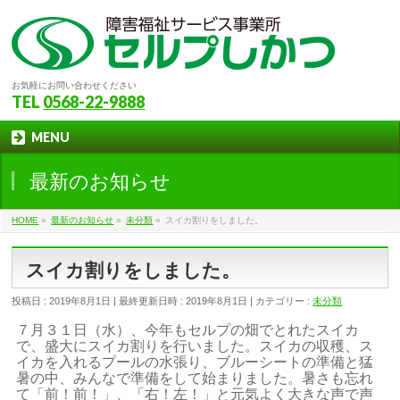
お気軽にお問い合わせください
TEL
0568-22-9888
MENU
最新のお知らせ
HOME
»
最新のお知らせ
»
未分類
»
スイカ割りをしました。
スイカ割りをしました。
投稿日 : 2019年8月1日
最終更新日時 : 2019年8月1日
カテゴリー :
未分類
７月３１日（水）、今年もセルプの畑でとれたスイカ
で、盛大にスイカ割りを行いました。スイカの収穫、ス
イカを入れるプールの水張り、ブルーシートの準備と猛
暑の中、みんなで準備をして始まりました。暑さも忘れ
て「前！前！」、「右！左！」と元気よく大きな声で声