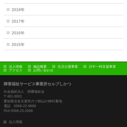
2018年
2017年
2016年
2015年
法人情報
施設概要
生活介護事業
日中一時支援事業
アクセス
お問い合わせ
障害福祉サービス事業所セルプしかつ
社会福祉法人 師勝福祉会
〒481-0001
愛知県北名古屋市六ツ師山の神92番地
電話 0568-22-9888
FAX 0568-25-2008
法人情報