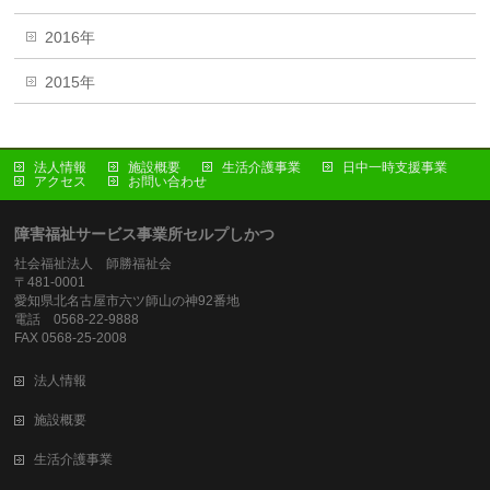
2016年
2015年
法人情報
施設概要
生活介護事業
日中一時支援事業
アクセス
お問い合わせ
障害福祉サービス事業所セルプしかつ
社会福祉法人 師勝福祉会
〒481-0001
愛知県北名古屋市六ツ師山の神92番地
電話 0568-22-9888
FAX 0568-25-2008
法人情報
施設概要
生活介護事業